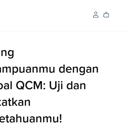
ang
mpuanmu dengan
oal QCM: Uji dan
katkan
etahuanmu!