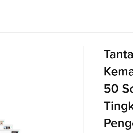
Tant
Kema
50 S
Ting
Peng