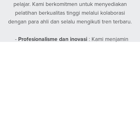
pelajar. Kami berkomitmen untuk menyediakan
pelatihan berkualitas tinggi melalui kolaborasi
dengan para ahli dan selalu mengikuti tren terbaru.
-
Profesionalisme dan inovasi
: Kami menjamin
pelatihan yang berfokus pada kualitas dan relevansi
terkini.
-
Kolaborasi dengan para ahli
: Kursus-kursus kami
dirancang oleh para spesialis dari berbagai bidang.
-
Solusi pembelajaran efektif
: Kami menerapkan
pendekatan yang ketat untuk memastikan
pengalaman belajar yang optimal dan sukses.